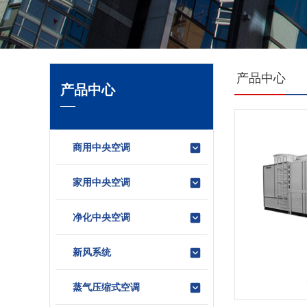
产品中心
产品中心
商用中央空调
家用中央空调
净化中央空调
新风系统
蒸气压缩式空调