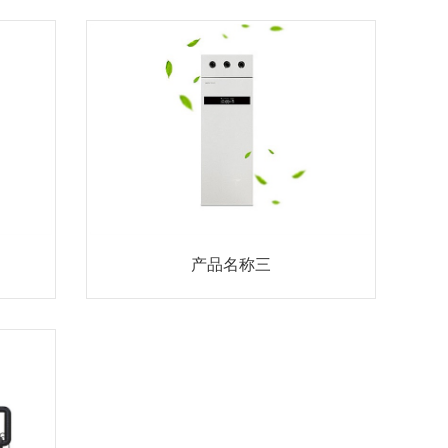
产品名称三